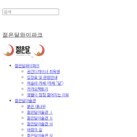
젊은달와이파크
젊은달와이파크
공간디자이너 최옥영
입장료 및 관람안내
하슬라 카페 (카페 "달")
카카오팩토리
영월이 점점 젊어지는 이유
젊은달미술관
붉은 대나무
젊은달미술관 Ⅰ
젊은달미술관 Ⅱ
젊은달미술관 Ⅲ
바람의 길
젊은달미술관 Ⅳ