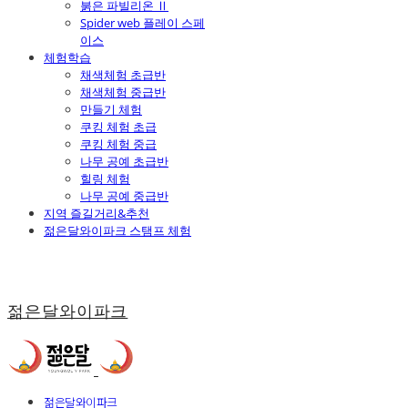
붉은 파빌리온 Ⅱ
Spider web 플레이 스페
이스
체험학습
채색체험 초급반
채색체험 중급반
만들기 체험
쿠킹 체험 초급
쿠킹 체험 중급
나무 공예 초급반
힐링 체험
나무 공예 중급반
지역 즐길거리&추천
젊은달와이파크 스탬프 체험
젊은달와이파크
젊은달와이파크