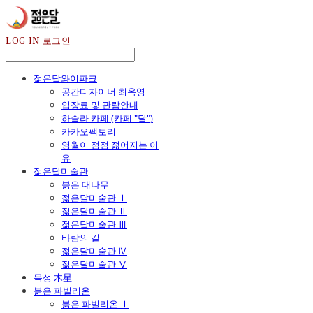
LOG IN
로그인
젊은달와이파크
공간디자이너 최옥영
입장료 및 관람안내
하슬라 카페 (카페 "달")
카카오팩토리
영월이 점점 젊어지는 이
유
젊은달미술관
붉은 대나무
젊은달미술관 Ⅰ
젊은달미술관 Ⅱ
젊은달미술관 Ⅲ
바람의 길
젊은달미술관 Ⅳ
젊은달미술관 Ⅴ
목성 木星
붉은 파빌리온
붉은 파빌리온 Ⅰ