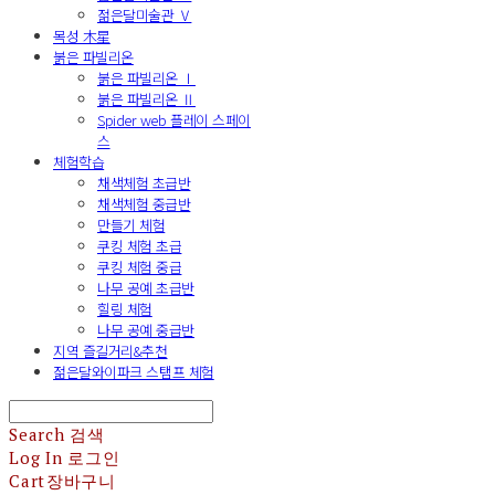
젊은달미술관 Ⅴ
목성 木星
붉은 파빌리온
붉은 파빌리온 Ⅰ
붉은 파빌리온 Ⅱ
Spider web 플레이 스페이
스
체험학습
채색체험 초급반
채색체험 중급반
만들기 체험
쿠킹 체험 초급
쿠킹 체험 중급
나무 공예 초급반
힐링 체험
나무 공예 중급반
지역 즐길거리&추천
젊은달와이파크 스탬프 체험
Search
검색
Log In
로그인
Cart
장바구니