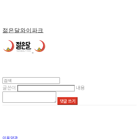
젊은달와이파크
글쓴이
내용
댓글 쓰기
이용약관