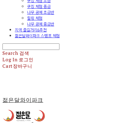
쿠킹 체험 초급
쿠킹 체험 중급
나무 공예 초급반
힐링 체험
나무 공예 중급반
지역 즐길거리&추천
젊은달와이파크 스탬프 체험
Search
검색
Log In
로그인
Cart
장바구니
젊은달와이파크