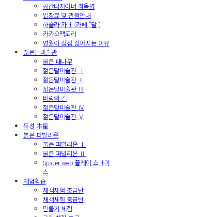
공간디자이너 최옥영
입장료 및 관람안내
하슬라 카페 (카페 "달")
카카오팩토리
영월이 점점 젊어지는 이유
젊은달미술관
붉은 대나무
젊은달미술관 Ⅰ
젊은달미술관 Ⅱ
젊은달미술관 Ⅲ
바람의 길
젊은달미술관 Ⅳ
젊은달미술관 Ⅴ
목성 木星
붉은 파빌리온
붉은 파빌리온 Ⅰ
붉은 파빌리온 Ⅱ
Spider web 플레이 스페이
스
체험학습
채색체험 초급반
채색체험 중급반
만들기 체험