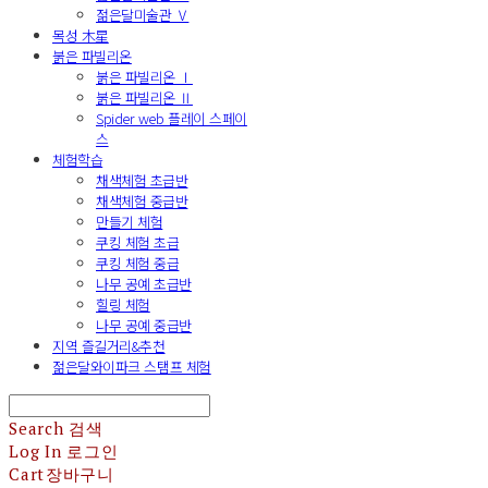
젊은달미술관 Ⅴ
목성 木星
붉은 파빌리온
붉은 파빌리온 Ⅰ
붉은 파빌리온 Ⅱ
Spider web 플레이 스페이
스
체험학습
채색체험 초급반
채색체험 중급반
만들기 체험
쿠킹 체험 초급
쿠킹 체험 중급
나무 공예 초급반
힐링 체험
나무 공예 중급반
지역 즐길거리&추천
젊은달와이파크 스탬프 체험
Search
검색
Log In
로그인
Cart
장바구니