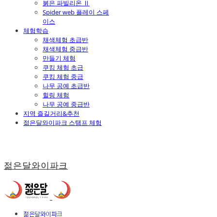
붉은 파빌리온 Ⅱ
Spider web 플레이 스페
이스
체험학습
채색체험 초급반
채색체험 중급반
만들기 체험
쿠킹 체험 초급
쿠킹 체험 중급
나무 공예 초급반
힐링 체험
나무 공예 중급반
지역 즐길거리&추천
젊은달와이파크 스탬프 체험
젊은달와이파크
젊은달와이파크