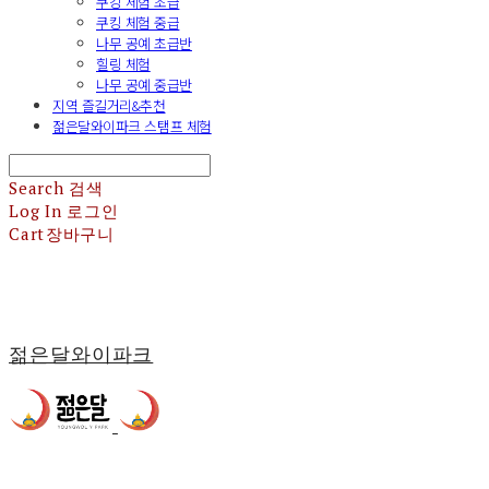
쿠킹 체험 초급
쿠킹 체험 중급
나무 공예 초급반
힐링 체험
나무 공예 중급반
지역 즐길거리&추천
젊은달와이파크 스탬프 체험
Search
검색
Log In
로그인
Cart
장바구니
젊은달와이파크