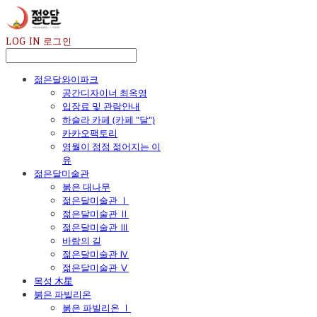
LOG IN
로그인
젊은달와이파크
공간디자이너 최옥영
입장료 및 관람안내
하슬라 카페 (카페 "달")
카카오팩토리
영월이 점점 젊어지는 이
유
젊은달미술관
붉은 대나무
젊은달미술관 Ⅰ
젊은달미술관 Ⅱ
젊은달미술관 Ⅲ
바람의 길
젊은달미술관 Ⅳ
젊은달미술관 Ⅴ
목성 木星
붉은 파빌리온
붉은 파빌리온 Ⅰ