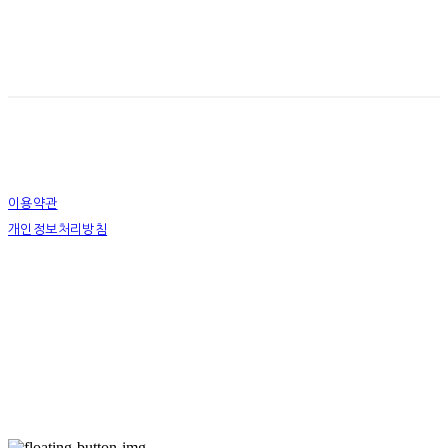
이용약관
개인정보처리방침
사업자정보확인
상호: 하슬라아트월드 영월지점 | 대표: 박신정 | 전화: 033-372-9411 | 이메일:
youngwol_ypark@naver.com
주소: 강원도 영월군 주천면 송학주천로 1467-9 | 사업자등록번호:
490-85-00516
| 통신판매:
2018-강원강릉-0022
| 호스팅제공자: (주)식스샵