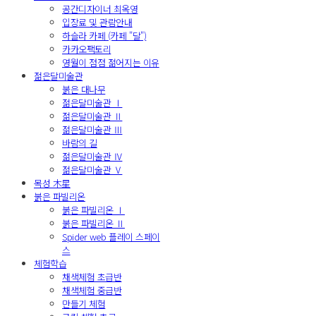
공간디자이너 최옥영
입장료 및 관람안내
하슬라 카페 (카페 "달")
카카오팩토리
영월이 점점 젊어지는 이유
젊은달미술관
붉은 대나무
젊은달미술관 Ⅰ
젊은달미술관 Ⅱ
젊은달미술관 Ⅲ
바람의 길
젊은달미술관 Ⅳ
젊은달미술관 Ⅴ
목성 木星
붉은 파빌리온
붉은 파빌리온 Ⅰ
붉은 파빌리온 Ⅱ
Spider web 플레이 스페이
스
체험학습
채색체험 초급반
채색체험 중급반
만들기 체험