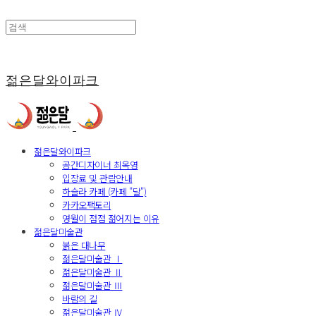
젊은달와이파크
젊은달와이파크
공간디자이너 최옥영
입장료 및 관람안내
하슬라 카페 (카페 "달")
카카오팩토리
영월이 점점 젊어지는 이유
젊은달미술관
붉은 대나무
젊은달미술관 Ⅰ
젊은달미술관 Ⅱ
젊은달미술관 Ⅲ
바람의 길
젊은달미술관 Ⅳ