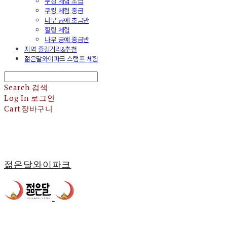
쿠킹 체험 초급
쿠킹 체험 중급
나무 공예 초급반
힐링 체험
나무 공예 중급반
지역 즐길거리&추천
젊은달와이파크 스탬프 체험
Search
검색
Log In
로그인
Cart
장바구니
젊은달와이파크