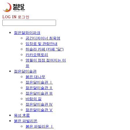
LOG IN
로그인
젊은달와이파크
공간디자이너 최옥영
입장료 및 관람안내
하슬라 카페 (카페 "달")
카카오팩토리
영월이 점점 젊어지는 이
유
젊은달미술관
붉은 대나무
젊은달미술관 Ⅰ
젊은달미술관 Ⅱ
젊은달미술관 Ⅲ
바람의 길
젊은달미술관 Ⅳ
젊은달미술관 Ⅴ
목성 木星
붉은 파빌리온
붉은 파빌리온 Ⅰ