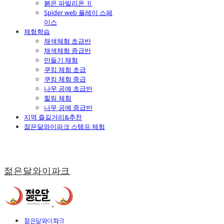
붉은 파빌리온 Ⅱ
Spider web 플레이 스페
이스
체험학습
채색체험 초급반
채색체험 중급반
만들기 체험
쿠킹 체험 초급
쿠킹 체험 중급
나무 공예 초급반
힐링 체험
나무 공예 중급반
지역 즐길거리&추천
젊은달와이파크 스탬프 체험
젊은달와이파크
젊은달와이파크