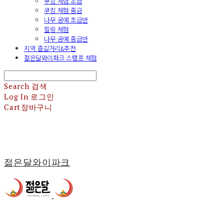
쿠킹 체험 초급
쿠킹 체험 중급
나무 공예 초급반
힐링 체험
나무 공예 중급반
지역 즐길거리&추천
젊은달와이파크 스탬프 체험
Search
검색
Log In
로그인
Cart
장바구니
젊은달와이파크