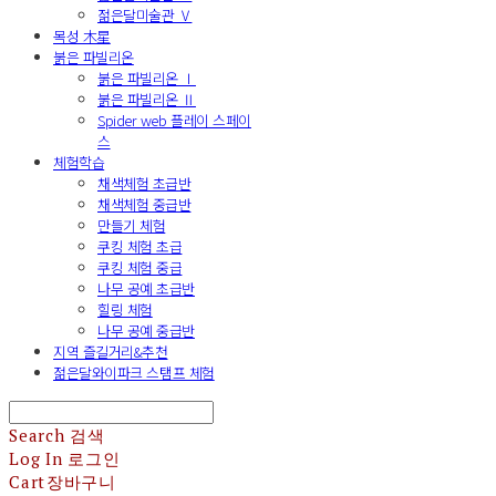
젊은달미술관 Ⅴ
목성 木星
붉은 파빌리온
붉은 파빌리온 Ⅰ
붉은 파빌리온 Ⅱ
Spider web 플레이 스페이
스
체험학습
채색체험 초급반
채색체험 중급반
만들기 체험
쿠킹 체험 초급
쿠킹 체험 중급
나무 공예 초급반
힐링 체험
나무 공예 중급반
지역 즐길거리&추천
젊은달와이파크 스탬프 체험
Search
검색
Log In
로그인
Cart
장바구니