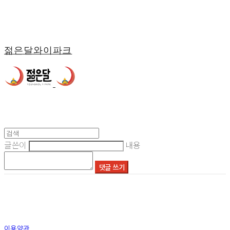
젊은달와이파크
글쓴이
내용
댓글 쓰기
이용약관