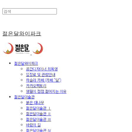
젊은달와이파크
젊은달와이파크
공간디자이너 최옥영
입장료 및 관람안내
하슬라 카페 (카페 "달")
카카오팩토리
영월이 점점 젊어지는 이유
젊은달미술관
붉은 대나무
젊은달미술관 Ⅰ
젊은달미술관 Ⅱ
젊은달미술관 Ⅲ
바람의 길
젊은달미술관 Ⅳ