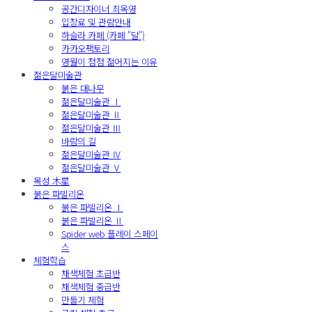
공간디자이너 최옥영
입장료 및 관람안내
하슬라 카페 (카페 "달")
카카오팩토리
영월이 점점 젊어지는 이유
젊은달미술관
붉은 대나무
젊은달미술관 Ⅰ
젊은달미술관 Ⅱ
젊은달미술관 Ⅲ
바람의 길
젊은달미술관 Ⅳ
젊은달미술관 Ⅴ
목성 木星
붉은 파빌리온
붉은 파빌리온 Ⅰ
붉은 파빌리온 Ⅱ
Spider web 플레이 스페이
스
체험학습
채색체험 초급반
채색체험 중급반
만들기 체험