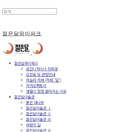
젊은달와이파크
젊은달와이파크
공간디자이너 최옥영
입장료 및 관람안내
하슬라 카페 (카페 "달")
카카오팩토리
영월이 점점 젊어지는 이유
젊은달미술관
붉은 대나무
젊은달미술관 Ⅰ
젊은달미술관 Ⅱ
젊은달미술관 Ⅲ
바람의 길
젊은달미술관 Ⅳ