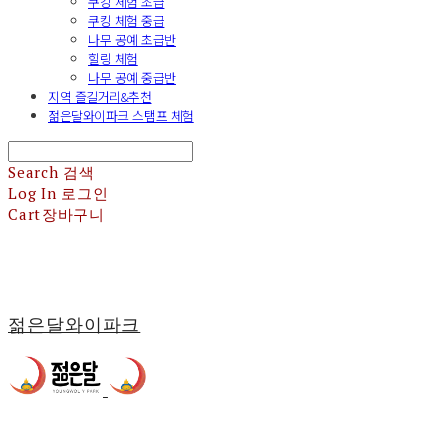
쿠킹 체험 초급
쿠킹 체험 중급
나무 공예 초급반
힐링 체험
나무 공예 중급반
지역 즐길거리&추천
젊은달와이파크 스탬프 체험
Search
검색
Log In
로그인
Cart
장바구니
젊은달와이파크