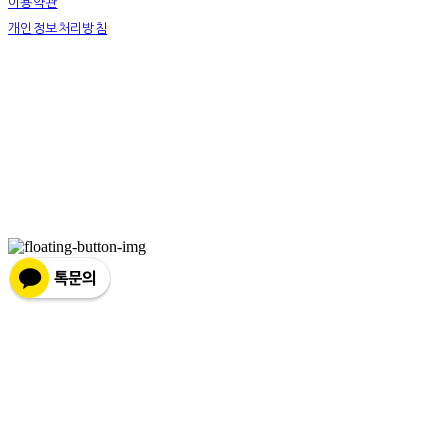
이용약관
개인정보처리방침
사업자정보확인
상호: 하슬라아트월드 영월지점 | 대표: 박신정 | 전화: 033-372-9411 | 이메일:
youngwol_ypark@naver.com
주소: 강원도 영월군 주천면 송학주천로 1467-9 | 사업자등록번호:
490-85-00516
| 통신판매:
2018-강원강릉-0022
| 호스팅제공자: (주)식스샵