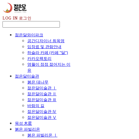
LOG IN
로그인
젊은달와이파크
공간디자이너 최옥영
입장료 및 관람안내
하슬라 카페 (카페 "달")
카카오팩토리
영월이 점점 젊어지는 이
유
젊은달미술관
붉은 대나무
젊은달미술관 Ⅰ
젊은달미술관 Ⅱ
젊은달미술관 Ⅲ
바람의 길
젊은달미술관 Ⅳ
젊은달미술관 Ⅴ
목성 木星
붉은 파빌리온
붉은 파빌리온 Ⅰ