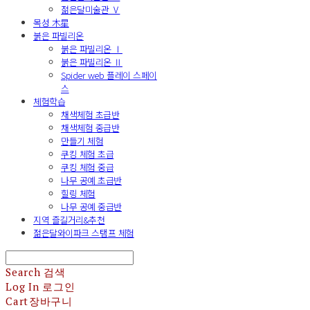
젊은달미술관 Ⅴ
목성 木星
붉은 파빌리온
붉은 파빌리온 Ⅰ
붉은 파빌리온 Ⅱ
Spider web 플레이 스페이
스
체험학습
채색체험 초급반
채색체험 중급반
만들기 체험
쿠킹 체험 초급
쿠킹 체험 중급
나무 공예 초급반
힐링 체험
나무 공예 중급반
지역 즐길거리&추천
젊은달와이파크 스탬프 체험
Search
검색
Log In
로그인
Cart
장바구니