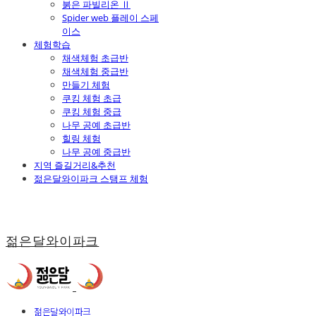
붉은 파빌리온 Ⅱ
Spider web 플레이 스페
이스
체험학습
채색체험 초급반
채색체험 중급반
만들기 체험
쿠킹 체험 초급
쿠킹 체험 중급
나무 공예 초급반
힐링 체험
나무 공예 중급반
지역 즐길거리&추천
젊은달와이파크 스탬프 체험
젊은달와이파크
젊은달와이파크