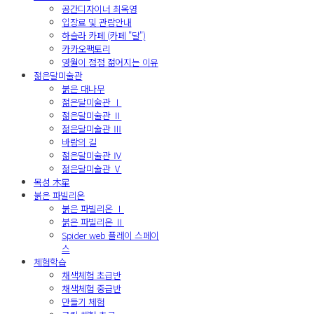
공간디자이너 최옥영
입장료 및 관람안내
하슬라 카페 (카페 "달")
카카오팩토리
영월이 점점 젊어지는 이유
젊은달미술관
붉은 대나무
젊은달미술관 Ⅰ
젊은달미술관 Ⅱ
젊은달미술관 Ⅲ
바람의 길
젊은달미술관 Ⅳ
젊은달미술관 Ⅴ
목성 木星
붉은 파빌리온
붉은 파빌리온 Ⅰ
붉은 파빌리온 Ⅱ
Spider web 플레이 스페이
스
체험학습
채색체험 초급반
채색체험 중급반
만들기 체험