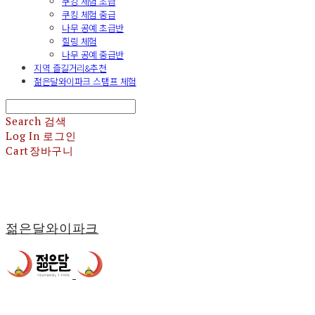
쿠킹 체험 초급
쿠킹 체험 중급
나무 공예 초급반
힐링 체험
나무 공예 중급반
지역 즐길거리&추천
젊은달와이파크 스탬프 체험
Search
검색
Log In
로그인
Cart
장바구니
젊은달와이파크