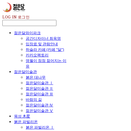
LOG IN
로그인
젊은달와이파크
공간디자이너 최옥영
입장료 및 관람안내
하슬라 카페 (카페 "달")
카카오팩토리
영월이 점점 젊어지는 이
유
젊은달미술관
붉은 대나무
젊은달미술관 Ⅰ
젊은달미술관 Ⅱ
젊은달미술관 Ⅲ
바람의 길
젊은달미술관 Ⅳ
젊은달미술관 Ⅴ
목성 木星
붉은 파빌리온
붉은 파빌리온 Ⅰ