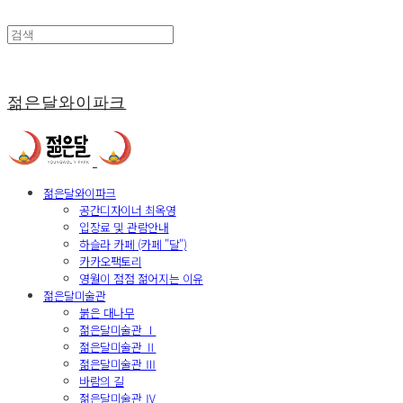
젊은달와이파크
젊은달와이파크
공간디자이너 최옥영
입장료 및 관람안내
하슬라 카페 (카페 "달")
카카오팩토리
영월이 점점 젊어지는 이유
젊은달미술관
붉은 대나무
젊은달미술관 Ⅰ
젊은달미술관 Ⅱ
젊은달미술관 Ⅲ
바람의 길
젊은달미술관 Ⅳ