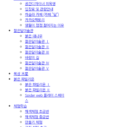
공간디자이너 최옥영
입장료 및 관람안내
하슬라 카페 (카페 "달")
카카오팩토리
영월이 점점 젊어지는 이유
젊은달미술관
붉은 대나무
젊은달미술관 Ⅰ
젊은달미술관 Ⅱ
젊은달미술관 Ⅲ
바람의 길
젊은달미술관 Ⅳ
젊은달미술관 Ⅴ
목성 木星
붉은 파빌리온
붉은 파빌리온 Ⅰ
붉은 파빌리온 Ⅱ
Spider web 플레이 스페이
스
체험학습
채색체험 초급반
채색체험 중급반
만들기 체험