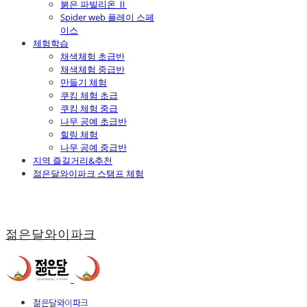
붉은 파빌리온 Ⅱ
Spider web 플레이 스페
이스
체험학습
채색체험 초급반
채색체험 중급반
만들기 체험
쿠킹 체험 초급
쿠킹 체험 중급
나무 공예 초급반
힐링 체험
나무 공예 중급반
지역 즐길거리&추천
젊은달와이파크 스탬프 체험
젊은달와이파크
젊은달와이파크