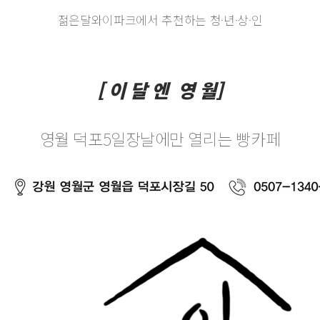
젊은달와이파크에서 추천하는 청·년·상·인
[ 이 달 엔 영 월]
영월 덕포5일장날에만 열리는 빵카페