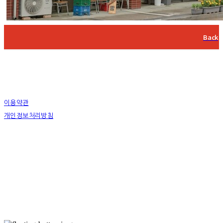
Back
이용약관
개인정보처리방침
사업자정보확인
상호: 하슬라아트월드 영월지점 | 대표: 박신정 | 전화: 033-372-9411 | 이메일:
youngwol_ypark@naver.com
주소: 강원도 영월군 주천면 송학주천로 1467-9 | 사업자등록번호:
490-85-00516
| 통신판매:
2018-강원강릉-0022
| 호스팅제공자: (주)식스샵