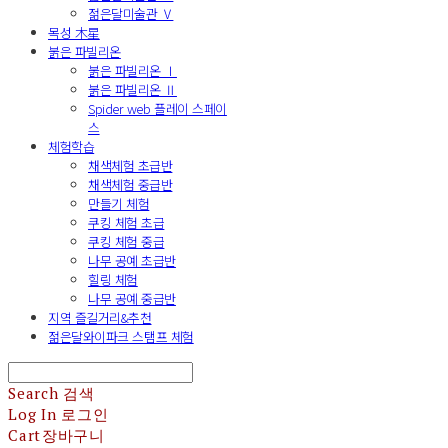
젊은달미술관 Ⅴ
목성 木星
붉은 파빌리온
붉은 파빌리온 Ⅰ
붉은 파빌리온 Ⅱ
Spider web 플레이 스페이
스
체험학습
채색체험 초급반
채색체험 중급반
만들기 체험
쿠킹 체험 초급
쿠킹 체험 중급
나무 공예 초급반
힐링 체험
나무 공예 중급반
지역 즐길거리&추천
젊은달와이파크 스탬프 체험
Search
검색
Log In
로그인
Cart
장바구니