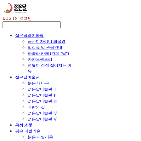
LOG IN
로그인
젊은달와이파크
공간디자이너 최옥영
입장료 및 관람안내
하슬라 카페 (카페 "달")
카카오팩토리
영월이 점점 젊어지는 이
유
젊은달미술관
붉은 대나무
젊은달미술관 Ⅰ
젊은달미술관 Ⅱ
젊은달미술관 Ⅲ
바람의 길
젊은달미술관 Ⅳ
젊은달미술관 Ⅴ
목성 木星
붉은 파빌리온
붉은 파빌리온 Ⅰ