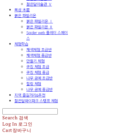
젊은달미술관 Ⅴ
목성 木星
붉은 파빌리온
붉은 파빌리온 Ⅰ
붉은 파빌리온 Ⅱ
Spider web 플레이 스페이
스
체험학습
채색체험 초급반
채색체험 중급반
만들기 체험
쿠킹 체험 초급
쿠킹 체험 중급
나무 공예 초급반
힐링 체험
나무 공예 중급반
지역 즐길거리&추천
젊은달와이파크 스탬프 체험
Search
검색
Log In
로그인
Cart
장바구니