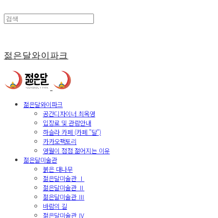
젊은달와이파크
젊은달와이파크
공간디자이너 최옥영
입장료 및 관람안내
하슬라 카페 (카페 "달")
카카오팩토리
영월이 점점 젊어지는 이유
젊은달미술관
붉은 대나무
젊은달미술관 Ⅰ
젊은달미술관 Ⅱ
젊은달미술관 Ⅲ
바람의 길
젊은달미술관 Ⅳ