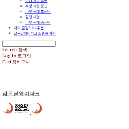
쿠킹 체험 초급
쿠킹 체험 중급
나무 공예 초급반
힐링 체험
나무 공예 중급반
지역 즐길거리&추천
젊은달와이파크 스탬프 체험
Search
검색
Log In
로그인
Cart
장바구니
젊은달와이파크