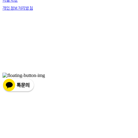
이용약관
개인정보처리방침
사업자정보확인
상호: 하슬라아트월드 영월지점 | 대표: 박신정 | 전화: 033-372-9411 | 이메일:
youngwol_ypark@naver.com
주소: 강원도 영월군 주천면 송학주천로 1467-9 | 사업자등록번호:
490-85-00516
| 통신판매:
2018-강원강릉-0022
| 호스팅제공자: (주)식스샵