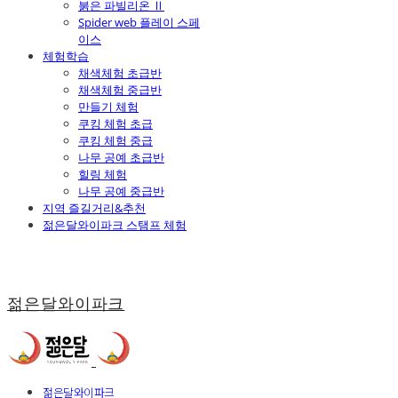
붉은 파빌리온 Ⅱ
Spider web 플레이 스페
이스
체험학습
채색체험 초급반
채색체험 중급반
만들기 체험
쿠킹 체험 초급
쿠킹 체험 중급
나무 공예 초급반
힐링 체험
나무 공예 중급반
지역 즐길거리&추천
젊은달와이파크 스탬프 체험
젊은달와이파크
젊은달와이파크