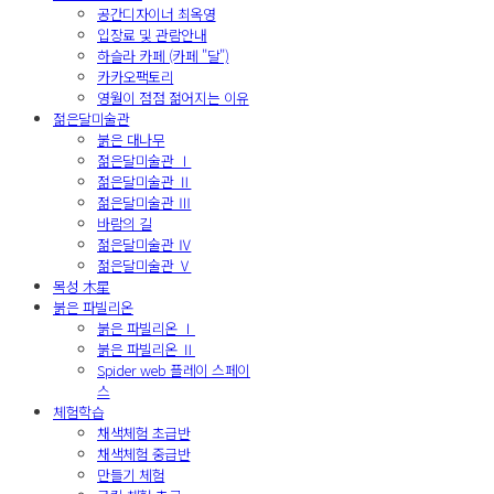
공간디자이너 최옥영
입장료 및 관람안내
하슬라 카페 (카페 "달")
카카오팩토리
영월이 점점 젊어지는 이유
젊은달미술관
붉은 대나무
젊은달미술관 Ⅰ
젊은달미술관 Ⅱ
젊은달미술관 Ⅲ
바람의 길
젊은달미술관 Ⅳ
젊은달미술관 Ⅴ
목성 木星
붉은 파빌리온
붉은 파빌리온 Ⅰ
붉은 파빌리온 Ⅱ
Spider web 플레이 스페이
스
체험학습
채색체험 초급반
채색체험 중급반
만들기 체험