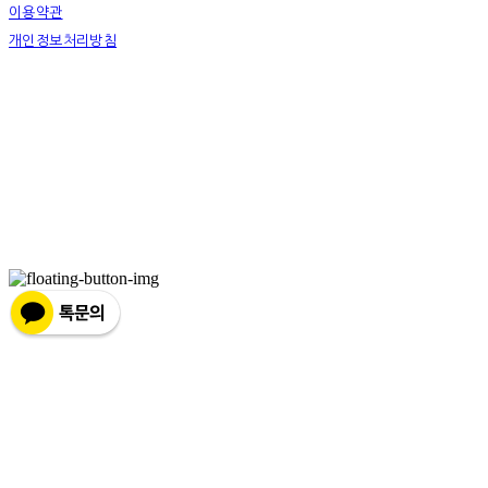
이용약관
개인정보처리방침
사업자정보확인
상호: 하슬라아트월드 영월지점 | 대표: 박신정 | 전화: 033-372-9411 | 이메일:
youngwol_ypark@naver.com
주소: 강원도 영월군 주천면 송학주천로 1467-9 | 사업자등록번호:
490-85-00516
| 통신판매:
2018-강원강릉-0022
| 호스팅제공자: (주)식스샵