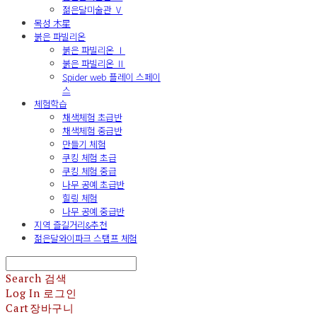
젊은달미술관 Ⅴ
목성 木星
붉은 파빌리온
붉은 파빌리온 Ⅰ
붉은 파빌리온 Ⅱ
Spider web 플레이 스페이
스
체험학습
채색체험 초급반
채색체험 중급반
만들기 체험
쿠킹 체험 초급
쿠킹 체험 중급
나무 공예 초급반
힐링 체험
나무 공예 중급반
지역 즐길거리&추천
젊은달와이파크 스탬프 체험
Search
검색
Log In
로그인
Cart
장바구니