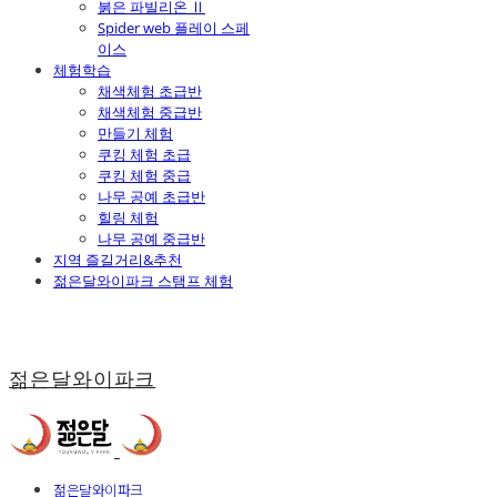
붉은 파빌리온 Ⅱ
Spider web 플레이 스페
이스
체험학습
채색체험 초급반
채색체험 중급반
만들기 체험
쿠킹 체험 초급
쿠킹 체험 중급
나무 공예 초급반
힐링 체험
나무 공예 중급반
지역 즐길거리&추천
젊은달와이파크 스탬프 체험
젊은달와이파크
젊은달와이파크