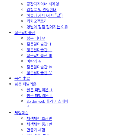
공간디자이너 최옥영
입장료 및 관람안내
하슬라 카페 (카페 "달")
카카오팩토리
영월이 점점 젊어지는 이유
젊은달미술관
붉은 대나무
젊은달미술관 Ⅰ
젊은달미술관 Ⅱ
젊은달미술관 Ⅲ
바람의 길
젊은달미술관 Ⅳ
젊은달미술관 Ⅴ
목성 木星
붉은 파빌리온
붉은 파빌리온 Ⅰ
붉은 파빌리온 Ⅱ
Spider web 플레이 스페이
스
체험학습
채색체험 초급반
채색체험 중급반
만들기 체험