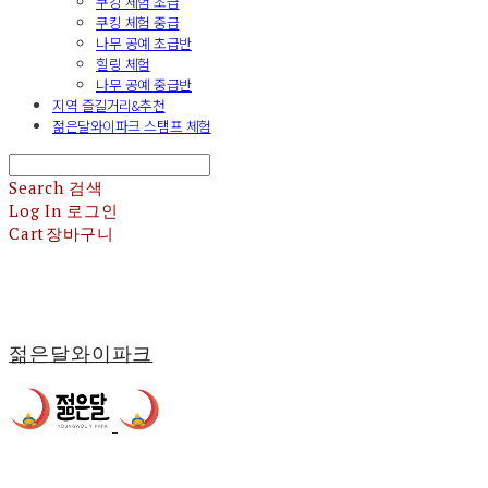
쿠킹 체험 초급
쿠킹 체험 중급
나무 공예 초급반
힐링 체험
나무 공예 중급반
지역 즐길거리&추천
젊은달와이파크 스탬프 체험
Search
검색
Log In
로그인
Cart
장바구니
젊은달와이파크