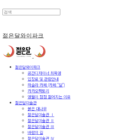
젊은달와이파크
젊은달와이파크
공간디자이너 최옥영
입장료 및 관람안내
하슬라 카페 (카페 "달")
카카오팩토리
영월이 점점 젊어지는 이유
젊은달미술관
붉은 대나무
젊은달미술관 Ⅰ
젊은달미술관 Ⅱ
젊은달미술관 Ⅲ
바람의 길
젊은달미술관 Ⅳ