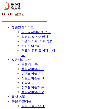
LOG IN
로그인
젊은달와이파크
공간디자이너 최옥영
입장료 및 관람안내
하슬라 카페 (카페 "달")
카카오팩토리
영월이 점점 젊어지는 이
유
젊은달미술관
붉은 대나무
젊은달미술관 Ⅰ
젊은달미술관 Ⅱ
젊은달미술관 Ⅲ
바람의 길
젊은달미술관 Ⅳ
젊은달미술관 Ⅴ
목성 木星
붉은 파빌리온
붉은 파빌리온 Ⅰ